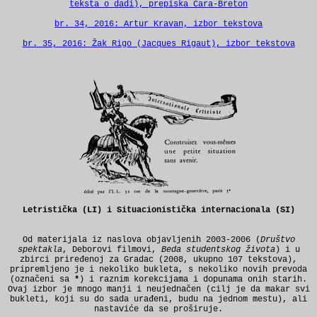
teksta o dadi), prepiska Cara-Breton
br. 34, 2016: Artur Kravan, izbor tekstova
br. 35, 2016: Žak Rigo (Jacques Rigaut), izbor tekstova
Letristička (LI) i Situacionistička internacionala (SI)
Od materijala iz naslova objavljenih 2003-2006 (
Društvo
spektakla
, Deborovi filmovi,
Beda studentskog života
) i u
zbirci priređenoj za Gradac (2008, ukupno 107 tekstova),
pripremljeno je i nekoliko bukleta, s nekoliko novih prevoda
(označeni sa
*
) i raznim korekcijama i dopunama onih starih.
Ovaj izbor je mnogo manji i neujednačen (cilj je da makar svi
bukleti, koji su do sada urađeni, budu na jednom mestu), ali
nastaviće da se proširuje.