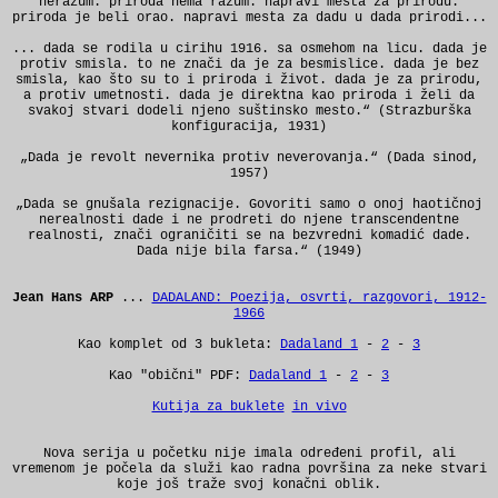
nerazum. priroda nema razum. napravi mesta za prirodu.
priroda je beli orao. napravi mesta za dadu u dada prirodi...
... dada se rodila u cirihu 1916. sa osmehom na licu. dada je
protiv smisla. to ne znači da je za besmislice. dada je bez
smisla, kao što su to i priroda i život. dada je za prirodu,
a protiv umetnosti. dada je direktna kao priroda i želi da
svakoj stvari dodeli njeno suštinsko mesto.“ (Strazburška
konfiguracija, 1931)
„Dada je revolt nevernika protiv neverovanja.“ (Dada sinod,
1957)
„Dada se gnušala rezignacije. Govoriti samo o onoj haotičnoj
nerealnosti dade i ne prodreti do njene transcendentne
realnosti, znači ograničiti se na bezvredni komadić dade.
Dada nije bila farsa.“ (1949)
Jean Hans ARP
...
DADALAND: Poezija, osvrti, razgovori, 1912-
1966
Kao komplet od 3 bukleta:
Dadaland 1
-
2
-
3
Kao "obični" PDF:
Dadaland 1
-
2
-
3
Kutija za buklete
in vivo
Nova serija u početku nije imala određeni profil, ali
vremenom je počela da služi kao radna površina za neke stvari
koje još traže svoj konačni oblik.