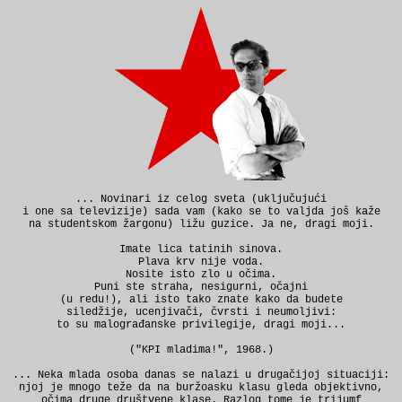
... Novinari iz celog sveta (uključujući
i one sa televizije) sada vam (kako se to valjda još kaže
na studentskom žargonu) ližu guzice. Ja ne, dragi moji.
Imate lica tatinih sinova.
Plava krv nije voda.
Nosite isto zlo u očima.
Puni ste straha, nesigurni, očajni
(u redu!), ali isto tako znate kako da budete
siledžije, ucenjivači, čvrsti i neumoljivi:
to su malograđanske privilegije, dragi moji...
("KPI mladima!", 1968.)
... Neka mlada osoba danas se nalazi u drugačijoj situaciji:
njoj je mnogo teže da na buržoasku klasu gleda objektivno,
očima druge društvene klase. Razlog tome je trijumf