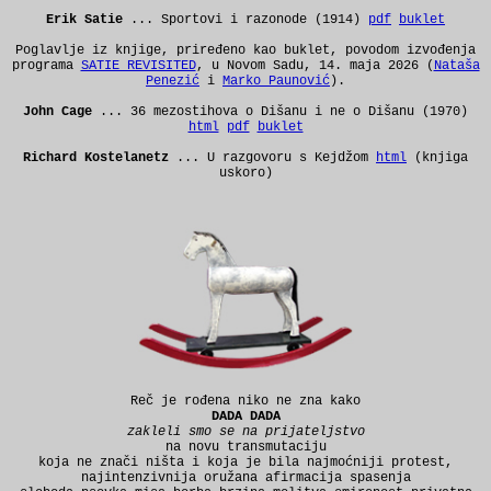
Erik Satie
...
Sportovi i razonode (1914)
pdf
buklet
Poglavlje iz knjige, priređeno kao buklet, povodom izvođenja
programa
SATIE REVISITED
, u Novom Sadu, 14. maja 2026 (
Nataša
Penezić
i
Marko Paunović
).
John Cage
... 36 mezostihova o Dišanu i ne o Dišanu (1970)
html
pdf
buklet
Richard Kostelanetz
... U razgovoru s Kejdžom
html
(knjiga
uskoro)
Reč je rođena niko ne zna kako
DADA DADA
zakleli smo se na prijateljstvo
na novu transmutaciju
koja ne znači ništa i koja je bila najmoćniji protest,
najintenzivnija oružana afirmacija spasenja