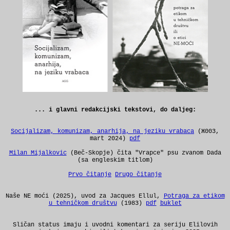
... i glavni redakcijski tekstovi, do daljeg:
Socijalizam, komunizam, anarhija, na jeziku vrabaca
(Ж003,
mart 2024)
pdf
Milan Mijalkovic
(Beč-Skopje) čita "Vrapce" psu zvanom Dada
(sa engleskim titlom)
Prvo čitanje
Drugo čitanje
Naše NE moći (2025), uvod za Jacques Ellul,
Potraga za etikom
u tehničkom društvu
(1983)
pdf
buklet
Sličan status imaju i uvodni komentari za seriju Elilovih