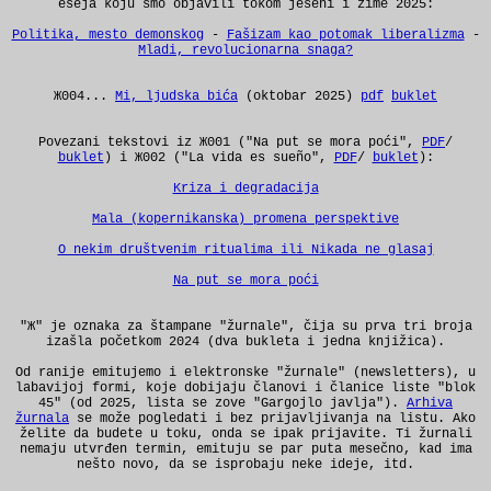
eseja koju smo objavili tokom jeseni i zime 2025:
Politika, mesto demonskog
-
Fašizam kao potomak liberalizma
-
Mladi, revolucionarna snaga?
Ж004...
Mi, ljudska bića
(oktobar 2025)
pdf
buklet
Povezani tekstovi iz Ж001 ("Na put se mora poći",
PDF
/
buklet
) i Ж002 ("La vida es sueño",
PDF
/
buklet
):
Kriza i degradacija
Mala (kopernikanska) promena perspektive
O nekim društvenim ritualima ili Nikada ne glasaj
Na put se mora poći
"Ж" je oznaka za štampane "žurnale", čija su prva tri broja
izašla početkom 2024 (dva bukleta i jedna knjižica).
Od ranije emitujemo i elektronske "žurnale" (newsletters), u
labavijoj formi, koje dobijaju članovi i članice liste "blok
45" (od 2025, lista se zove "Gargojlo javlja").
Arhiva
žurnala
se može pogledati i bez prijavljivanja na listu. Ako
želite da budete u toku, onda se ipak prijavite. Ti žurnali
nemaju utvrđen termin, emituju se par puta mesečno, kad ima
nešto novo, da se isprobaju neke ideje, itd.