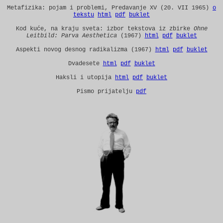
Metafizika: pojam i problemi, Predavanje XV (20. VII 1965)
o
tekstu
html
pdf
buklet
Kod kuće, na kraju sveta: izbor tekstova iz zbirke
Ohne
Leitbild: Parva Aesthetica
(1967)
html
pdf
buklet
Aspekti novog desnog radikalizma (1967)
html
pdf
buklet
Dvadesete
html
pdf
buklet
Haksli i utopija
html
pdf
buklet
Pismo prijatelju
pdf