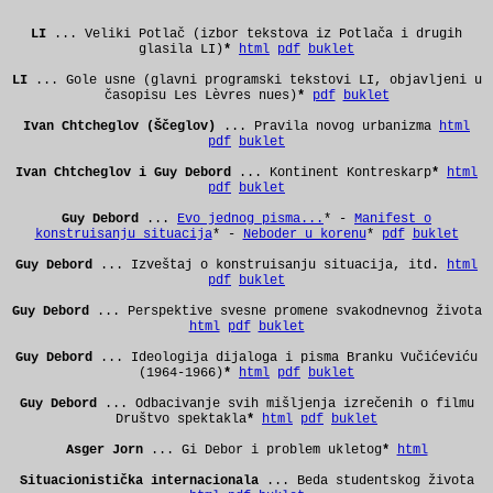
LI
... Veliki Potlač (izbor tekstova iz Potlača i drugih
glasila LI)
*
html
pdf
buklet
LI
... Gole usne (glavni programski tekstovi LI, objavljeni u
časopisu Les Lèvres nues)
*
pdf
buklet
Ivan
Chtcheglov
(Ščeglov)
... Pravila novog urbanizma
html
pdf
buklet
Ivan Chtcheglov i Guy Debord
... Kontinent Kontreskarp
*
html
pdf
buklet
Guy Debord
...
Evo jednog pisma...
* -
Manifest o
konstruisanju situacija
* -
Neboder u korenu
*
pdf
buklet
Guy Debord
... Izveštaj o konstruisanju situacija, itd.
html
pdf
buklet
Guy Debord
... Perspektive svesne promene svakodnevnog života
html
pdf
buklet
Guy Debord
... Ideologija dijaloga i pisma Branku Vučićeviću
(1964-1966)
*
html
pdf
buklet
Guy Debord
... Odbacivanje svih mišljenja izrečenih o filmu
Društvo spektakla
*
html
pdf
buklet
Asger Jorn
... Gi Debor i problem ukletog
*
html
Situacionistička internacionala
... Beda studentskog života