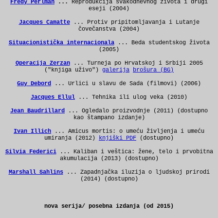
Fredy Perlman
...
Reprodukcija svakodnevnog života i drugi
eseji (2004)
Jacques Camatte
... Protiv pripitomljavanja i Lutanje
čovečanstva (2004)
Situacionistička internacionala
... Beda studentskog života
(2005)
Operacija Zerzan
... Turneja po Hrvatskoj i Srbiji 2005
("knjiga uživo")
galerija
brošura (BG)
Guy Debord
... Urlici u slavu de Sada (filmovi) (2006)
Jacques Ellul
... Tehnika ili ulog veka (2010)
Jean Baudrillard
... Ogledalo proizvodnje (2011) (dostupno
kao štampano izdanje)
Ivan Illich
... Amicus mortis: o umeću življenja i umeću
umiranja (2012)
knjiški PDF
(dostupno)
Silvia Federici
... Kaliban i veštica: žene, telo i prvobitna
akumulacija (2013)
(dostupno)
Marshall Sahlins
... Zapadnjačka iluzija o ljudskoj prirodi
(2014)
(dostupno)
nova serija/ posebna izdanja (od 2015)