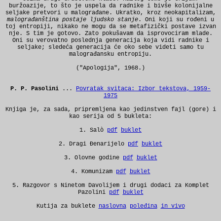
buržoazije, to što je uspela da radnike i bivše kolonijalne
seljake pretvori u malograđane. Ukratko, kroz neokapitalizam,
malograđanština postaje ljudsko stanje
. Oni koji su rođeni u
toj entropiji, nikako ne mogu da se metafizički postave izvan
nje. S tim je gotovo. Zato pokušavam da isprovociram mlade.
Oni su verovatno poslednja generacija koja vidi radnike i
seljake; sledeća generacija će oko sebe videti samo tu
malograđansku entropiju.
("Apologija", 1968.)
P. P. Pasolini
...
Povratak svitaca: Izbor tekstova, 1959-
1975
Knjiga je, za sada, pripremljena kao jedinstven fajl (gore) i
kao serija od 5 bukleta:
1. Salò
pdf
buklet
2. Dragi Đenarijelo
pdf
buklet
3. Olovne godine
pdf
buklet
4. Komunizam
pdf
buklet
5. Razgovor s Ninetom Davolijem i drugi dodaci za Komplet
Pazolini
pdf
buklet
Kutija za buklete
naslovna
poleđina
in vivo