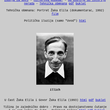
Žudnja za moći
-
Hitlerova pobeda?
-
Od Biblije do istorije
nerada
-
Tehnička obmnana
pdf
buklet
Tehnička obmnana: Portret Žaka Elila (dokumentarac, 1992)
film
Politička iluzija (samo "Uvod")
html
illich
U čast Žaka Elila i Govor Žaka Elila (1993)
html
pdf
buklet
Tišina je zajedničko dobro - Pravo na dostojanstveno ćutanje