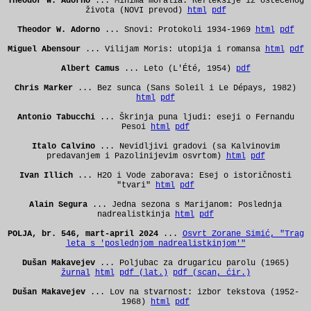
Theodor W. Adorno
... Minima moralia: Refleksije iz oštećenog
života (NOVI prevod)
html
pdf
Theodor W. Adorno
... Snovi: Protokoli 1934-1969
html
pdf
Miguel Abensour
... Vilijam Moris: utopija i romansa
html
pdf
Albert Camus
... Leto (L'Été, 1954)
pdf
Chris Marker
... Bez sunca (Sans Soleil i Le D
é
pays, 1982)
html
pdf
Antonio Tabucchi
... Škrinja puna ljudi: eseji o Fernandu
Pesoi
html
pdf
Italo Calvino
... Nevidljivi gradovi (sa Kalvinovim
predavanjem i Pazolinijevim osvrtom)
html
pdf
Ivan Illich
... H2O i Vode zaborava: Esej o istoričnosti
"tvari"
html
pdf
Alain Segura
... Jedna sezona s Marijanom: Poslednja
nadrealistkinja
html
pdf
POLJA, br. 546, mart-april 2024
...
Osvrt Zorane Simić, "Trag
leta s 'poslednjom nadrealistkinjom'"
Dušan Makavejev
... Poljubac za drugaricu parolu (1965)
žurnal
html
pdf (lat.)
pdf (scan, ćir.)
Dušan Makavejev
... Lov na stvarnost: izbor tekstova (1952-
1968)
html
pdf