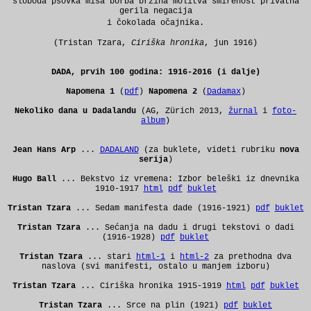
sloboda psovka misa borba brzina molitva smirenost privatna
gerila negacija
i čokolada očajnika.
(Tristan Tzara,
Ciriška hronika
, jun 1916)
DADA, prvih 100 godina: 1916-2016 (i dalje)
Napomena 1
(
pdf
)
Napomena 2
(
Dadamax
)
Nekoliko dana u Dadalandu
(AG, Zürich 2013,
žurnal
i
foto-
album
)
Jean Hans Arp
...
DADALAND
(za buklete, videti rubriku
nova
serija
)
Hugo Ball
... Bekstvo iz vremena: Izbor beleški iz dnevnika
1910-1917
html
pdf
buklet
Tristan Tzara
... Sedam manifesta dade (1916-1921)
pdf
buklet
Tristan Tzara
... Sećanja na dadu i drugi tekstovi o dadi
(1916-1928)
pdf
buklet
Tristan Tzara
... stari
html-1
i
html-2
za prethodna dva
naslova (svi manifesti, ostalo u manjem izboru)
Tristan Tzara
... Ciriška hronika 1915-1919
html
pdf
buklet
Tristan Tzara
... Srce na plin (1921)
pdf
buklet