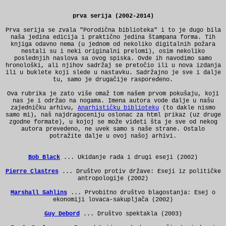
prva serija (2002-2014)
Prva serija se zvala "Porodična biblioteka" i to je dugo bila
naša jedina edicija i praktično jedina štampana forma. Tih
knjiga odavno nema (u jednom od nekoliko digitalnih požara
nestali su i neki originalni prelomi), osim nekoliko
poslednjih naslova sa ovog spiska. Ovde ih navodimo samo
hronološki, ali njihov sadržaj se pretočio ili u nova izdanja
ili u buklete koji slede u nastavku. Sadržajno je sve i dalje
tu, samo je drugačije raspoređeno.
Ova rubrika je zato više omaž tom našem prvom pokušaju, koji
nas je i održao na nogama. Imena autora vode dalje u našu
zajedničku arhivu,
Anarhističku biblioteku
(to dakle nismo
samo mi), naš najdragoceniju oslonac za html prikaz (uz druge
zgodne formate), u kojoj se može videti šta je sve od nekog
autora prevedeno, ne uvek samo s naše strane. Ostalo
potražite dalje u ovoj našoj arhivi.
Bob Black
... Ukidanje rada i drugi eseji (2002)
Pierre Clastres
... Društvo protiv države: Eseji iz političke
antropologije (2002)
Marshall Sahlins
... Prvobitno društvo blagostanja: Esej o
ekonomiji lovaca-sakupljača (2002)
Guy Debord
... Društvo spektakla (2003)