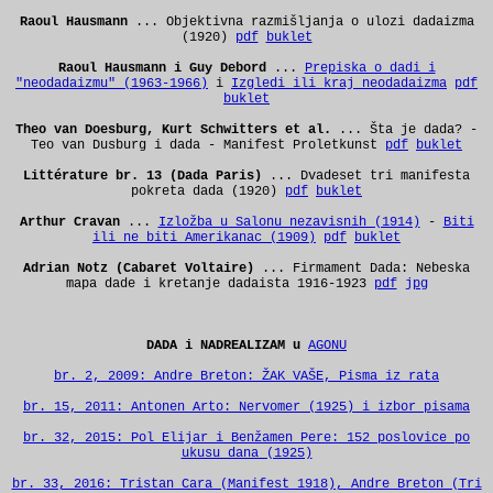
Raoul Hausmann
... Objektivna razmišljanja o ulozi dadaizma
(1920)
pdf
buklet
Raoul Hausmann i Guy Debord
...
Prepiska o dadi i
"neodadaizmu" (1963-1966)
i
Izgledi ili kraj neodadaizma
pdf
buklet
Theo van Doesburg, Kurt Schwitters et al.
... Šta je dada? -
Teo van Dusburg i dada -
Manifest Proletkunst
pdf
buklet
Littérature br. 13 (Dada Paris)
... Dvadeset tri manifesta
pokreta dada (1920)
pdf
buklet
Arthur Cravan
...
Izložba u Salonu nezavisnih (1914)
-
Biti
ili ne biti Amerikanac (1909)
pdf
buklet
Adrian Notz (Cabaret Voltaire)
... Firmament Dada: Nebeska
mapa dade i kretanje dadaista 1916-1923
pdf
jpg
DADA i NADREALIZAM u
AGONU
br. 2, 2009: Andre Breton: ŽAK VAŠE, Pisma iz rata
br. 15, 2011: Antonen Arto: Nervomer (1925) i izbor pisama
br. 32, 2015: Pol Elijar i Benžamen Pere: 152 poslovice po
ukusu dana (1925)
br. 33, 2016: Tristan Cara (Manifest 1918), Andre Breton (Tri