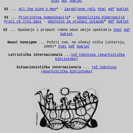
html
pdf
buklet
SI
...
All the King's Men
*
-
Zarobljene reči
html
pdf
buklet
SI
...
Prioritetna komunikacija
* -
Geopolitika hibernacije
-
Proći će crni dani
-
Uputstvo za oružani ustanak
*
pdf
buklet
SI
... Opadanje i propast robne ekon omije spektakla
html
pdf
buklet
Raoul Vaneigem
... Poželi sve, ne očekuj ništa (intervju,
2009)
*
html
pdf
buklet
Letristička internacionala
...
još tekstova (Anarhistička
biblioteka)
Situacionistička internacionala
...
još tekstova
(Anarhistička biblioteka)