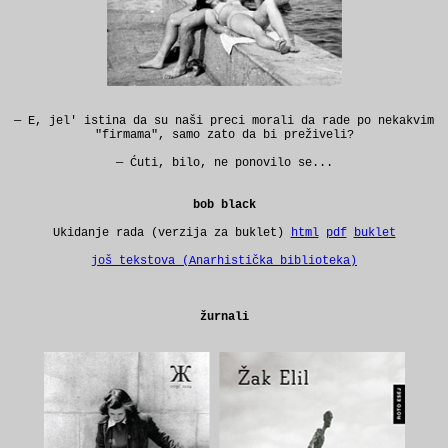
— E, jel' istina da su naši preci morali da rade po nekakvim
"firmama", samo zato da bi preživeli?
— Ćuti, bilo, ne ponovilo se...
bob black
Ukidanje rada (verzija za buklet)
html
pdf
buklet
još tekstova (Anarhistička biblioteka)
žurnali