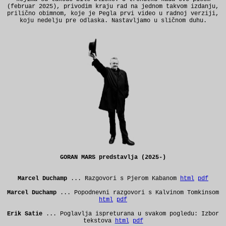
(februar 2025), privodim kraju rad na jednom takvom izdanju,
prilično obimnom, koje je Pegla prvi video u radnoj verziji,
koju nedelju pre odlaska. Nastavljamo u sličnom duhu.
GORAN MARS predstavlja
(2025-)
Marcel Duchamp
... Razgovori s Pjerom Kabanom
html
pdf
Marcel Duchamp
... Popodnevni razgovori s Kalvinom Tomkinsom
html
pdf
Erik Satie
...
Poglavlja ispreturana u svakom pogledu: Izbor
tekstova
html
pdf