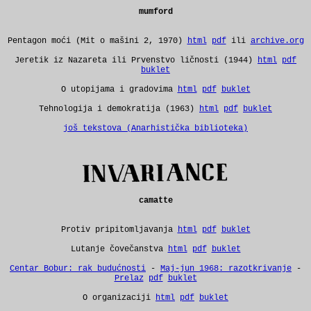
mumford
Pentagon moći (Mit o mašini 2, 1970)
html
pdf
ili
archive.org
Jeretik iz Nazareta ili Prvenstvo ličnosti (1944)
html
pdf
buklet
O utopijama i gradovima
html
pdf
buklet
Tehnologija i demokratija (1963)
html
pdf
buklet
još tekstova (Anarhistička biblioteka)
camatte
Protiv pripitomljavanja
html
pdf
buklet
Lutanje čovečanstva
html
pdf
buklet
Centar Bobur: rak budućnosti
-
Maj-jun 1968: razotkrivanje
-
Prelaz
pdf
buklet
O organizaciji
html
pdf
buklet