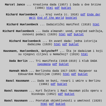
Marcel Janco
... Kreativna dada (1957) i Dada u dve brzine
(1966)
html
pdf
buklet
Richard Huelsenbeck
... Kraj sveta (c. 1918)
pdf
Ende der
Welt
End of the World
booklet
Richard Huelsenbeck
... Dadaistički manifest (1918)
html
Richard Huelsenbeck
... Dada almanah: uvod, pregled sadržaja,
osnovni podaci (1920)
html
pdf
buklet
Richard Huelsenbeck
... En avant dada: jedna istorija
dadaizma (1920)
html
pdf
buklet
Hausmann, Huelsenbeck, Golyscheff .
.. Šta je dadaizam i koji
su njegovi ciljevi u Nemačkoj? (1919)
html
Dada Berlin
... Tri manifesta (1918-1919) i Klub DADA
napomena
pdf
buklet
Hannah Höch
... Berlinska dada 1917-1925: Razgovor sa
Edouardom Roditijem (1959)
html
pdf
buklet
Raoul Hausmann
... Dada se buni, rovari i umire u Berlinu
(1966)
pdf
buklet
Raoul Hausmann
... Kurt Šviters i Raul Hausman pišu operu u
bioskopu (1952)
pdf
buklet
Raoul Hausmann
... Povratak objektivnosti u umetnost (1920)
html
pdf
buklet