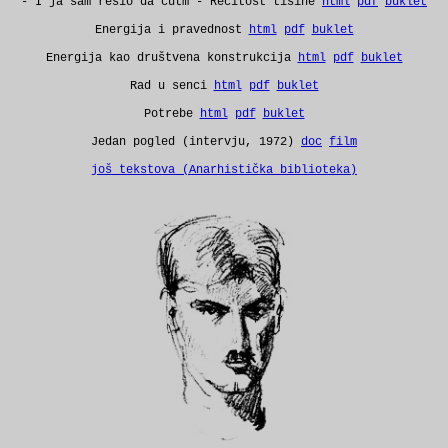
- I ja sam rešio da ćutm - Rečitost tišine
html
pdf
buklet
Energija i pravednost
html
pdf
buklet
Energija kao društvena konstrukcija
html
pdf
buklet
Rad u senci
html
pdf
buklet
Potrebe
html
pdf
buklet
Jedan pogled (intervju, 1972)
doc
film
još tekstova (Anarhistička biblioteka)