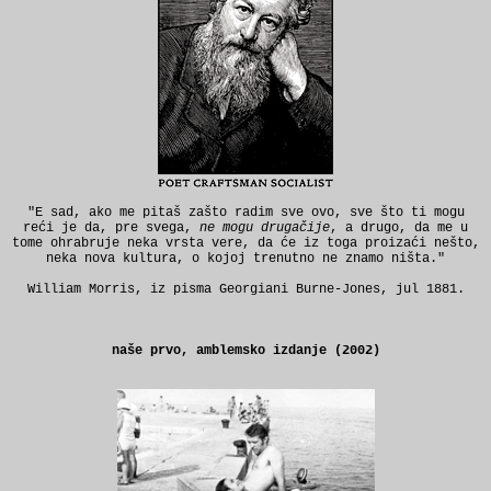
"E sad, ako me pitaš zašto radim sve ovo, sve što ti mogu
reći je da, pre svega,
ne mogu drugačije
, a drugo, da me u
tome ohrabruje neka vrsta vere, da će iz toga proizaći nešto,
neka nova kultura, o kojoj trenutno ne znamo ništa."
William Morris, iz pisma Georgiani Burne-Jones, jul 1881.
naše prvo, amblemsko izdanje (2002)