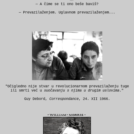
— A čime se ti ono beše baviš?
— Prevazilaženjem. Uglavnom prevazilaženjem...
"Očigledno nije stvar u revolucionarnom prevazilaženju tuge
ili smrti već u
suočavanju s njima u drugim uslovima
."
Guy Debord,
Correspondance
, 24. XII 1966.