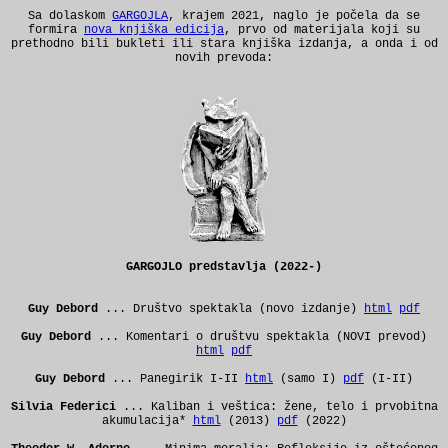
Sa dolaskom
GARGOJLA
, krajem 2021, naglo je počela da se
formira
nova knjiška edicija
, prvo od materijala koji su
prethodno bili bukleti ili stara knjiška izdanja, a onda i od
novih prevoda:
GARGOJLO predstavlja
(2022-)
Guy Debord
... Društvo spektakla (novo izdanje)
html
pdf
Guy Debord
... Komentari o društvu spektakla (NOVI prevod)
html
pdf
Guy Debord
... Panegirik I-II
html
(samo I)
pdf
(I-II)
Silvia Federici
... Kaliban i veštica: žene, telo i prvobitna
akumulacija*
html
(2013)
pdf
(2022)