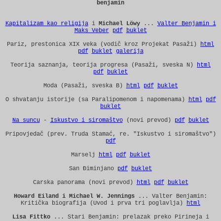
benjamin
Kapitalizam kao religija
i
Michael Löwy
...
Valter Benjamin i
Maks Veber
pdf
buklet
Pariz, prestonica XIX veka (vodič kroz Projekat Pasaži)
html
pdf
buklet
galerija
Teorija saznanja, teorija progresa (Pasaži, sveska N)
html
pdf
buklet
Moda (Pasaži, sveska B)
html
pdf
buklet
O shvatanju istorije (sa Paralipomenom i napomenama)
html
pdf
buklet
Na suncu
-
Iskustvo i siromaštvo
(novi prevod)
pdf
buklet
Pripovjedač (prev. Truda Stamać, re. "Iskustvo i siromaštvo")
pdf
Marselj
html
pdf
buklet
San Điminjano
pdf
buklet
Carska panorama (novi prevod)
html
pdf
buklet
Howard Eiland i Michael W. Jennings
... Valter Benjamin:
Kritička biografija (Uvod i prva tri poglavlja)
html
Lisa Fittko
... Stari Benjamin: prelazak preko Pirineja i