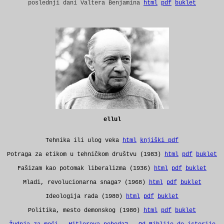
poslednji dani Valtera Benjamina
html
pdf
buklet
ellul
Tehnika ili ulog veka
html
knjiški pdf
Potraga za etikom u tehničkom društvu (1983)
html
pdf
buklet
Fašizam kao potomak liberalizma (1936)
html
pdf
buklet
Mladi, revolucionarna snaga? (1968)
html
pdf
buklet
Ideologija rada (1980)
html
pdf
buklet
Politika, mesto demonskog (1980)
html
pdf
buklet