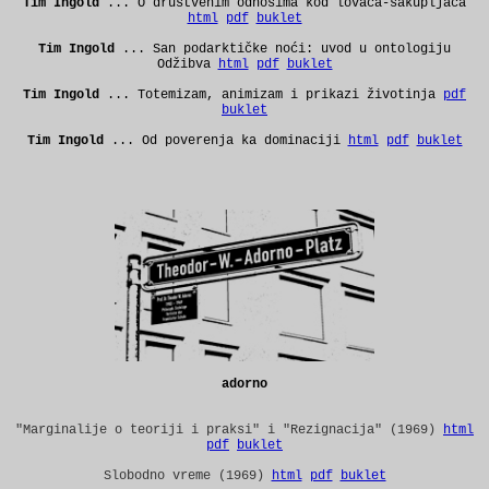
Tim Ingold
... O društvenim odnosima kod lovaca-sakupljača
html
pdf
buklet
Tim Ingold
... San podarktičke noći: uvod u ontologiju
Odžibva
html
pdf
buklet
Tim Ingold
... Totemizam, animizam i prikazi životinja
pdf
buklet
Tim Ingold
... Od poverenja ka dominaciji
html
pdf
buklet
adorno
"Marginalije o teoriji i praksi" i "Rezignacija"
(1969)
html
pdf
buklet
Slobodno vreme (1969)
html
pdf
buklet