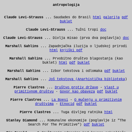
antropologija
Claude Levi-Strauss
... Saudades do Brasil
html
galerija
pdf
buklet
Claude Levi-Strauss
... Tužni tropi
doc
Claude Levi-Strauss
... Divlja misao (prva dva poglavlja)
doc
Marshall Sahlins
... Zapadnjačka iluzija o ljudskoj prirodi
html
knjiški pdf
Marshall Sahlins
... Prvobitno društvo blagostanja
(kao
buklet)
html
pdf
buklet
Marshall Sahlins
... Izbor tekstova i odlomaka
pdf
buklet
Marshall Sahlins
...
Još tekstova (Anarhistička biblioteka
)
Pierre Clastres
...
Društvo protiv države
-
Vlast u
primitivnom društvu
-
Govor kao obaveza
pdf
buklet
Pierre Clastres
...
La Boesi
-
O mučenju u primitivnim
društvima
-
Etnocid
pdf
buklet
Pierre Clastres
... Tuga divljeg ratnika
html
Stanley Diamond
... Komunalne ekonomije (poglavlje iz "The
Search For The Primitive")
pdf
buklet