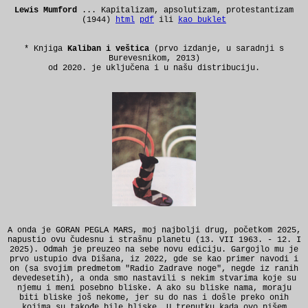
Lewis Mumford
... Kapitalizam, apsolutizam, protestantizam
(1944)
html
pdf
ili
kao buklet
* Knjiga
Kaliban i veštica
(prvo izdanje, u saradnji s
Burevesnikom, 2013)
od 2020. je uključena i u našu distribuciju.
A onda je GORAN PEGLA MARS, moj najbolji drug, početkom 2025,
napustio ovu čudesnu i strašnu planetu (13. VII 1963. - 12. I
2025). Odmah je preuzeo na sebe novu ediciju. Gargojlo mu je
prvo ustupio dva Dišana, iz 2022, gde se kao primer navodi i
on (sa svojim predmetom "Radio Zadrave noge", negde iz ranih
devedesetih), a onda smo nastavili s nekim stvarima koje su
njemu i meni posebno bliske. A ako su bliske nama, moraju
biti bliske još nekome, jer su do nas i došle preko onih
kojima su takođe bile bliske. U trenutku kada ovo pišem