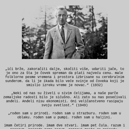
„ići brže, zakoračiti dalje, skočiti više, udariti jače, to
je ono za šta je čovek spreman da plati najveću cenu. male
folklorne pesme vremena i prostora izbrisane su cerebralnim
sunđerom. da li je ikada bilo veće svinje od čoveka koji je
smislio izreku vreme je novac.“ (1932)
„Neki od nas su živeli u sivim ćelijama, a naše parče
zemaljske radosti bilo je sićušno. Ali zato su nas posećivali
anđeli. Anđeli nisu ekonomisti. Oni veličanstveno rasipaju
svoju svetlost.“ (1949)
„rođen sam u prirodi. rođen sam u strazburu. rođen sam u
oblaku. rođen sam u pumpi. rođen sam u haljini.
imam četiri prirode. imam dve stvari. imam pet čula. razum i